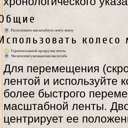
хронологического указа
Общие
Расположить масштабную ленту внизу
Использовать колесо
Горизонтальной прокрутки ленты
Увеличения\уменьшения масштаба
Для перемещения (скро
лентой и используйте к
более быстрого переме
масштабной ленты. Дв
центрирует ее положен