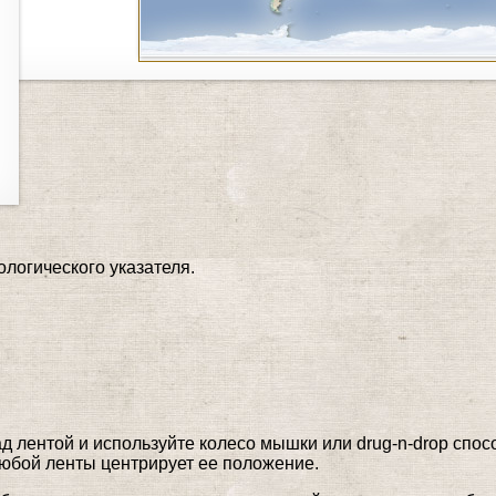
логического указателя.
д лентой и используйте колесо мышки или drug-n-drop спо
юбой ленты центрирует ее положение.