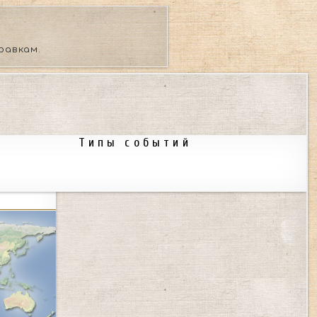
равкам.
Типы событий
ные