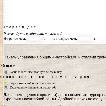
Интервал дат
Рекомендуется задавать только год
Не ранее чем:
и\или не позднее чем:
гг.
Панель управления общими настройками и стилями хроно
Общие
Расположить масштабную ленту внизу
Использовать колесо мышки для:
Горизонтальной прокрутки ленты
Увеличения\уменьшения масштаба
Для перемещения (скролинга) ленты поместите курсор на
скроллинг масштабной ленты. Двойной щелчок по фону л