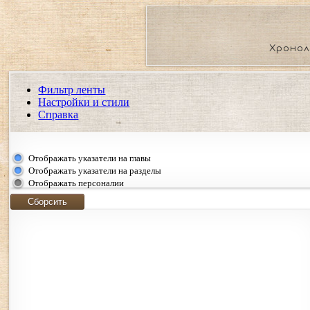
Хронол
Фильтр ленты
Настройки и стили
Справка
Показать события региона
Отображать указатели на главы
Показать события только выбранных регионов. Если ни о
Отображать указатели на разделы
события.
Отображать персоналии