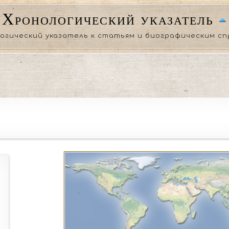
Хронологический указатель
огический указатель к статьям и биографическим сп
дин из регионов не указан то будут отображены все доступ