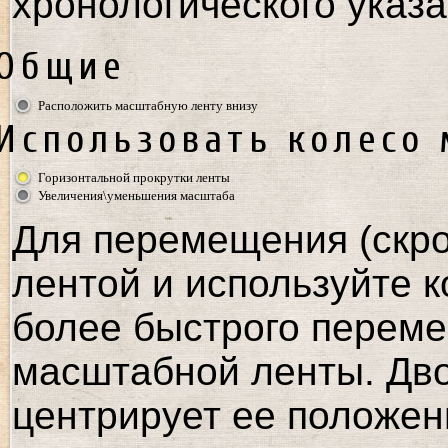
хронологического указа
Общие
Расположить масштабную ленту внизу
Использовать колесо
Горизонтальной прокрутки ленты
Увеличения\уменьшения масштаба
Для перемещения (скро
лентой и используйте к
более быстрого переме
масштабной ленты. Дв
центрирует ее положен