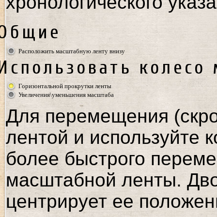
хронологического указа
Общие
Расположить масштабную ленту внизу
Использовать колесо
Горизонтальной прокрутки ленты
Увеличения\уменьшения масштаба
Для перемещения (скро
лентой и используйте к
более быстрого переме
масштабной ленты. Дв
центрирует ее положен