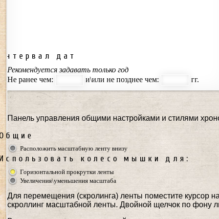
Интервал дат
Рекомендуется задавать только год
Не ранее чем:
и\или не позднее чем:
гг.
Панель управления общими настройками и стилями хроно
Общие
Расположить масштабную ленту внизу
Использовать колесо мышки для:
Горизонтальной прокрутки ленты
Увеличения\уменьшения масштаба
Для перемещения (скролинга) ленты поместите курсор на
скроллинг масштабной ленты. Двойной щелчок по фону л