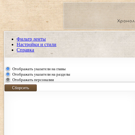
Хронол
Фильтр ленты
Настройки и стили
Справка
Показать события региона
Отображать указатели на главы
Показать события только выбранных регионов. Если ни о
Отображать указатели на разделы
события.
Отображать персоналии