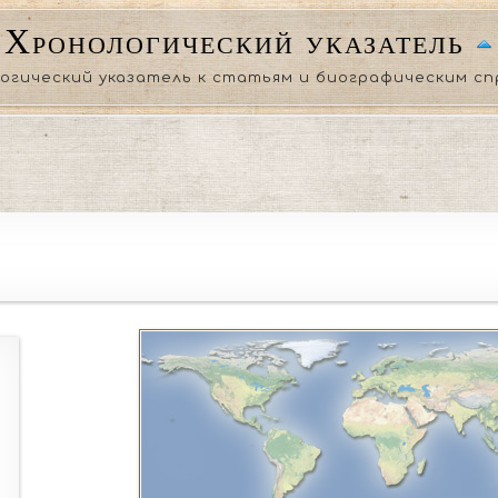
Хронологический указатель
огический указатель к статьям и биографическим сп
дин из регионов не указан то будут отображены все доступ