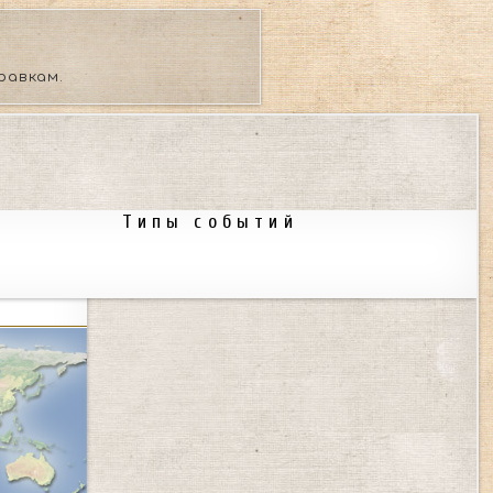
равкам.
Типы событий
ные