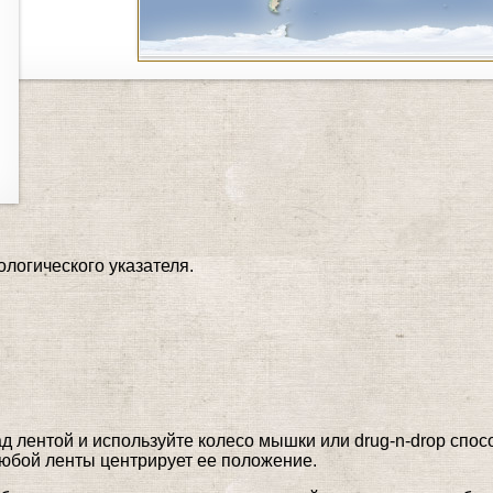
логического указателя.
д лентой и используйте колесо мышки или drug-n-drop спо
юбой ленты центрирует ее положение.