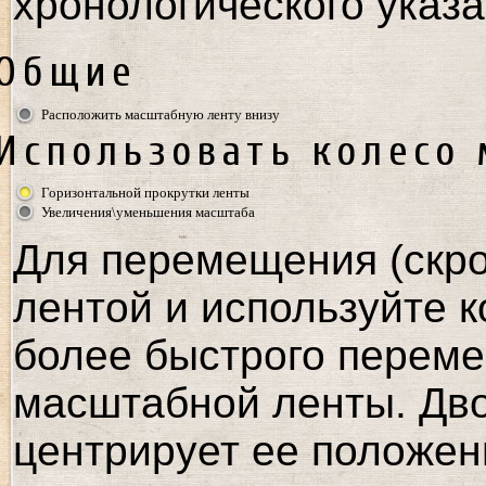
хронологического указа
Общие
Расположить масштабную ленту внизу
Использовать колесо
Горизонтальной прокрутки ленты
Увеличения\уменьшения масштаба
Для перемещения (скро
лентой и используйте к
более быстрого переме
масштабной ленты. Дв
центрирует ее положен