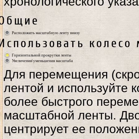
хронологического указа
Общие
Расположить масштабную ленту внизу
Использовать колесо
Горизонтальной прокрутки ленты
Увеличения\уменьшения масштаба
Для перемещения (скро
лентой и используйте к
более быстрого переме
масштабной ленты. Дв
центрирует ее положен