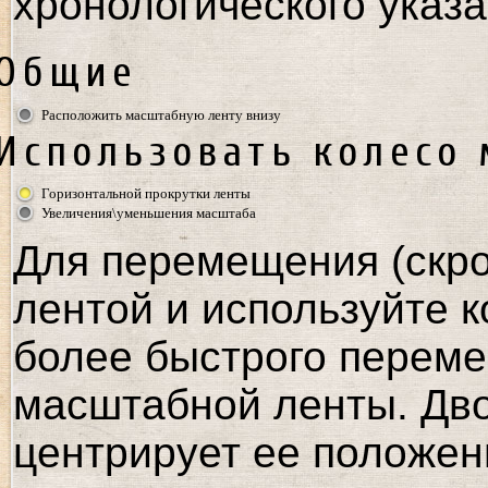
хронологического указа
Общие
Расположить масштабную ленту внизу
Использовать колесо
Горизонтальной прокрутки ленты
Увеличения\уменьшения масштаба
Для перемещения (скро
лентой и используйте к
более быстрого переме
масштабной ленты. Дв
центрирует ее положен