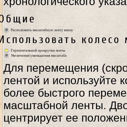
хронологического указа
Общие
Расположить масштабную ленту внизу
Использовать колесо
Горизонтальной прокрутки ленты
Увеличения\уменьшения масштаба
Для перемещения (скро
лентой и используйте к
более быстрого переме
масштабной ленты. Дв
центрирует ее положен