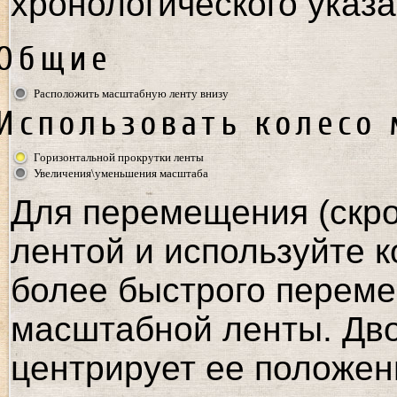
хронологического указа
Общие
Расположить масштабную ленту внизу
Использовать колесо
Горизонтальной прокрутки ленты
Увеличения\уменьшения масштаба
Для перемещения (скро
лентой и используйте к
более быстрого переме
масштабной ленты. Дв
центрирует ее положен