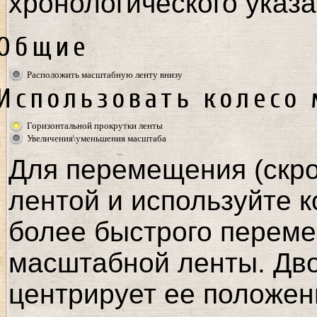
хронологического указа
Общие
Расположить масштабную ленту внизу
Использовать колесо
Горизонтальной прокрутки ленты
Увеличения\уменьшения масштаба
Для перемещения (скро
лентой и используйте к
более быстрого переме
масштабной ленты. Дв
центрирует ее положен