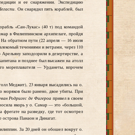
спедиции и ее снаряжении. Экспедицию
Легаспи
. Он снарядил пять кораблей, был
орабль «Сан-Лукас» (40 т) под командой
амар в Филиппинском архипелаге, пройдя
. На обратном пути (22 апреля — 16 июля
, влекомый течениями и ветрами, через 110
 Арельяну заподозрили в дезертирстве, а
 капитана и позднее был высажен на атолл
гого мореплавателя — Урданеты, впрочем
толл Меджит), 23 января высадились на о.
ко моряков было ранено, двое убиты. При
ван Родригес де Фигероа
привел в своем
бросила якорь у о. Самар — это «большой,
а фрегате на разведку, где тот осмотрел
е острова Панаон и Динагат.
илиппин. За 20 дней он обошел вокруг о.