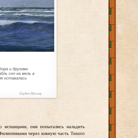
фора и другими
бль сел на мель в
ля оставалась
Гордон Миллер
о испанцами, они попытались наладить
Филиппинами через южную часть Тихого