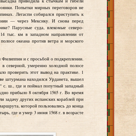
 высадка приводила к стычкам и гибели
стоянки. Попытки мирных переговоров не
ппинах. Легаспи собирался приступить к
пании — через Мексику. И снова перед
ике? Парусные суда, влекомые северо-
14 тыс. км в западном направлении от
 полосе океана против ветра и морского
и Филиппин и с просьбой о подкреплении.
: в северной, умеренно холодной полосе
ыло проверить этот вывод на практике. 1
стве штурмана находился Урданета, вышел
 с. ш., где и поймал попутный западный
удно прибыло 8 октября 1565 г. Во время
ли задачу других испанских кораблей при
маршрута, которой пользовались до конца
рь, где и умер 3 июня 1568 г. в возрасте