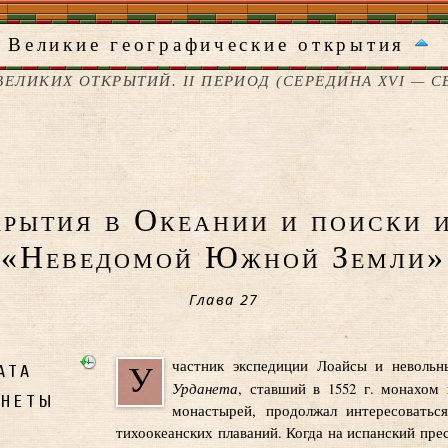
Великие географические открытия
 ВЕЛИКИХ ОТКРЫТИЙ. II ПЕРИОД (СЕРЕДИНА XVI — СЕ
крытия в Океании и поиски 
«Неведомой Южной Земли»
Глава 27
ата
частник экспедиции Лоайсы и невольн
У
Урданета
, ставший в 1552 г. монахом
анеты
монастырей, продолжал интересоватьс
тихоокеанских плаваний. Когда на испанский прес