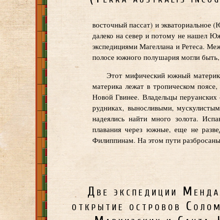
восточный пассат) и экваториальное (
далеко на север и потому не нашел Ю
экспедициями Магеллана и Ретеса. Ме
полосе южного полушария могли быть, 
Этот мифический южный материк на
материка лежат в тропическом поясе,
Новой Гвинее. Владельцы перуанских
рудниках, выносливыми, мускулистым
надеялись найти много золота. Испа
плавания через южные, еще не разве
Филиппинам. На этом пути разбросаны
Две экспедиции Менда
открытие островов Соло