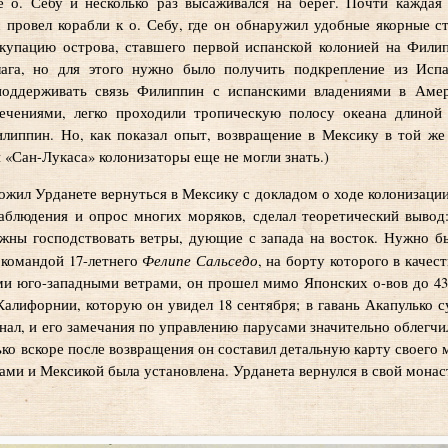
е о. Себу и несколько раз высаживался на берег. Почти каждая
 провел корабли к о. Себу, где он обнаружил удобные якорные 
ккупацию острова, ставшего первой испанской колонией на Фили
лага, но для этого нужно было получить подкрепление из Ис
 поддерживать связь Филиппин с испанскими владениями в Амер
ечениями, легко проходили тропическую полосу океана длиной 
липпин. Но, как показал опыт, возвращение в Мексику в той же
 «Сан-Лукаса» колонизаторы еще не могли знать.)
ожил Урданете вернуться в Мексику с докладом о ходе колонизаци
аблюдения и опрос многих моряков, сделал теоретический вывод
олжны господствовать ветры, дующие с запада на восток. Нужно б
Фелипе Сальседо
 командой 17-летнего
, на борту которого в каче
ми юго-западными ветрами, он прошел мимо Японских о-вов до 43°
 Калифорнии, которую он увидел 18 сентября; в гавань Акапулько с
ал, и его замечания по управлению парусами значительно облегчи
ько вскоре после возвращения он составил детальную карту своего 
и и Мексикой была установлена. Урданета вернулся в свой монасты