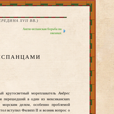
РЕДИНА XVII ВВ.)
Англо-испанская борьба на
океанах
испанцами
Андрес
ый кругосветный мореплаватель
 и перешедший в один из мексиканских
я морским делом, особенно проблемой
тол вступил Филипп II и возник вопрос о