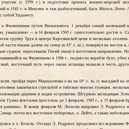
 участие (с 1559 г.) в подготовке проекта военно-морской эк
Мигель Лопес 
й в 1545 г. в Мексике и там разбогатевший, баск
 с собой Урданету.
а к Филиппинам путем Вильяловоса. 1 декабря самый маленький к
, умышленно — и 14 февраля 1565 г. самостоятельно достиг о. С
атем группу Трук в центре Каролинской цепи и несколько атоллов
ой части океана далеко на север (к 43° с. ш.), повернул на восток и
вым судном, пересекшим Тихий океан в восточном направлении. Но
правившийся на Филиппины в 1566 г., поднял на корабле бунт, убил
атный, восточный путь через океан испанцы назвали в честь дру
аспи, пройдя через Маршалловы о-ва на 10° с. ш. (с высадкой на а
ителями закончился стрельбой и гибелью многих гуамцев, несколь
Эсте
излежащие деревни и лодки островитян. Штурман экспедиции
озле Гуама флотилия простояла до 2 февраля; 1565 г., а 15 февраля 
я равнина». В конце февраля М. Легаспи направил Э. Родригеса н
Самар, почти все восточное побережье, о. Лейте, а также небольши
улась к о. Бохоль. Отсюда Э. Родригес продолжил исследование Ф