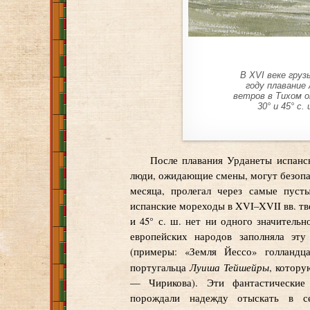
В XVI веке груз
году плавание
ветров в Тихом о
30° и 45° с
После плавания Урданеты испанск
люди, ожидающие смены, могут безопа
месяца, пролегал через самые пуст
испанские мореходы в XVI–XVII вв. тве
и 45° с. ш. нет ни одного значительн
европейских народов заполняла эт
(примеры: «Земля Йессо» голланд
Луиша Тейшейры
португальца
, котору
— Чирикова). Эти фантастические
порождали надежду отыскать в се