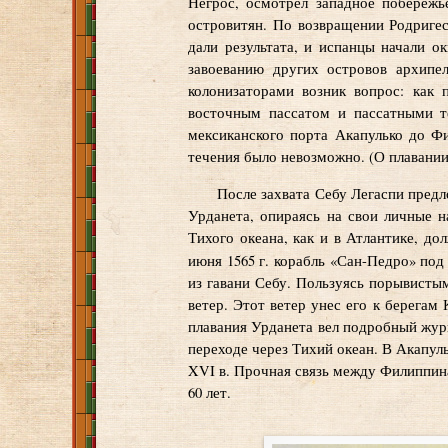
Негрос, осмотрел западное побережь
островитян. По возвращении Родригес
дали результата, и испанцы начали о
завоеванию других островов архипе
колонизаторами возник вопрос: как
восточным пассатом и пассатными т
мексиканского порта Акапулько до Фи
течения было невозможно. (О плавании
После захвата Себу Легаспи предл
Урданета, опираясь на свои личные н
Тихого океана, как и в Атлантике, д
июня 1565 г. корабль «Сан-Педро» под
из гавани Себу. Пользуясь порывисты
ветер. Этот ветер унес его к берегам
плавания Урданета вел подробный журн
переходе через Тихий океан. В Акапул
XVI в. Прочная связь между Филиппинам
60 лет.