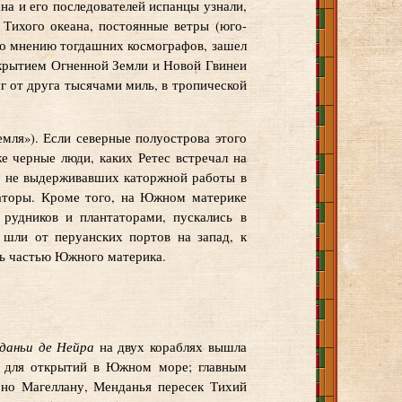
на и его последователей испанцы узнали,
е Тихого океана, постоянные ветры (юго-
 по мнению тогдашних космографов, зашел
ткрытием Огненной Земли и Новой Гвинеи
 от друга тысячами миль, в тропической
емля»). Если северные полуострова этого
е черные люди, каких Ретес встречал на
, не выдерживавших каторжной работы в
таторы. Кроме того, на Южном материке
 рудников и плантаторами, пускались в
 шли от перуанских портов на запад, к
ть частью Южного материка.
даньи де Нейра
на двух кораблях вышла
о для открытий в Южном море; главным
но Магеллану, Менданья пересек Тихий