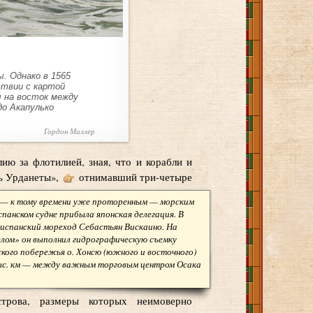
ы. Однако в 1565
ствии с картой
ы на восток между
до Акапулько
Гордон Миллер
ию за флотилией, зная, что и корабли и
ь Урданеты»,
отнимавший три-четыре
им — к тому времени уже проторенным — морским
спанском судне прибыла японская делегация. В
л испанский мореход Себастьян Вискаино. На
лом» он выполнил гидрографическую съемку
кого побережья о. Хонсю (южного и восточного)
ыс. км — между важным торговым центром Осака
трова, размеры которых неимоверно