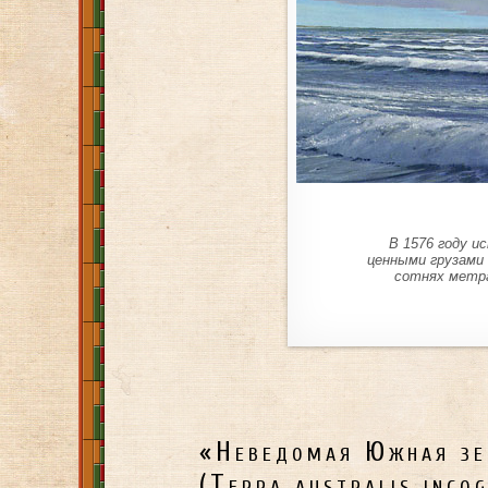
В 1576 году и
ценными грузами 
сотнях метра
«Неведомая Южная з
(Terra australis incog