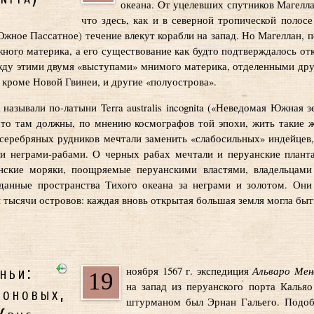
океана. От уцелевших спутников Магелла
что здесь, как и в северной тропической полос
Южное Пассатное) течение влекут корабли на запад. Но Магеллан,
жного материка, а его существование как будто подтверждалось о
жду этими двумя «выступами» мнимого материка, отделенными друг
кроме Новой Гвинеи, и другие «полуострова».
зывали по-латыни Terra australis incognita («Неведомая Южная з
 то там должны, по мнению космографов той эпохи, жить такие ж
 серебряных рудников мечтали заменить «слабосильных» индейцев
и неграми-рабами. О черных рабах мечтали и перуанские план
нские моряки, поощряемые перуанскими властями, владельцами
данные пространства Тихого океана за неграми и золотом. Они
 тысячи островов: каждая вновь открытая большая земля могла бы
ньи:
Альваро Мен
ноября 1567 г. экспедиция
19
на запад из перуанского порта Калья
моновых,
штурманом был Эрнан Гальего. Подоб