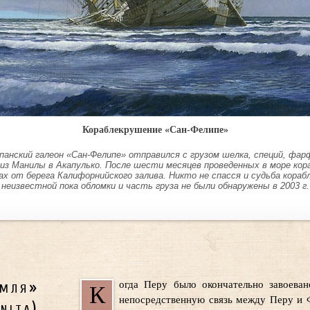
Кораблекрушение «Сан-Фелипе»
спанский галеон «Сан-Фелипе» отправился с грузом шелка, специй, фар
из Манилы в Акапулько. После шести месяцев проведенных в море кора
х от берега Калифорнийского залива. Никто не спасся и судьба кораб
неизвестной пока обломки и часть груза не были обнаружены в 2003 г.
емля»
огда Перу было окончательно завоеван
К
непосредственную связь между Перу и 
nita)