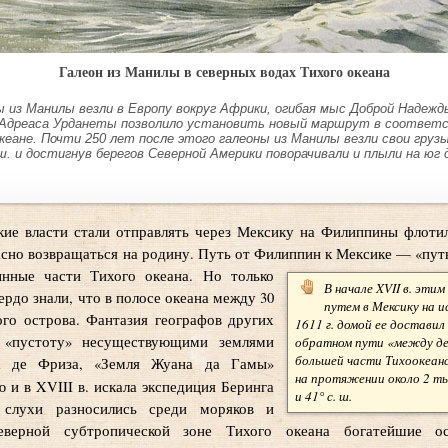
Галеон из Манилы в северных водах Тихого океана
ы из Манилы везли в Европу вокруг Африки, огибая мыс Доброй Надежд
 Адреаса Урданеты позволило установить новый маршрут в соответ
кеане. Почти 250 лет после этого галеоны из Манилы везли свои груз
. ш. и достигнув берегов Северной Америки поворачивали и плыли на юг 
ие власти стали отправлять через Мексику на Филиппины флотил
сно возвращаться на родину. Путь от Филиппин к Мексике — «пут
ынные части Тихого океана. Но только
В начале XVII в. эт
рдо знали, что в полосе океана между 30
путем в Мексику на и
ого острова. Фантазия географов других
1611 г. домой ее достави
у «пустоту» несуществующими землями
обратном пути «между де
большей части Тихоокеанс
ца де Фриза, «Земля Жуана да Гамы»
на протяжении около 2 т
ю и в XVIII в. искала экспедиция Беринга
и 41° с. ш.
 слухи разносились среди моряков и
верной субтропической зоне Тихого океана богатейшие ос