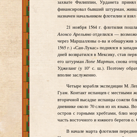
захвате Филиппин, Урданета принял
финансировал бывший штурман, живши
назначен начальником флотилии и взял
21 ноября 1564 г. флотилия пошл
Алонсо Арельяно
отделился — возможно
через Маршалловы о-ва и обнаружив з
1565 г.) «Сан-Лукас» поднялся в западн
дней возвратился в Мексику, став пер
Лопе Мартин
его штурман
, снова от
Уджеланг (у 10° с. ш.). Поэтому обр
вполне заслуженно.
Четыре корабля экспедиции М. Лег
Гуам. Контакт испанцев с местными ж
вторичной высадке испанцы сожгли бл
дневнике около 70 слов из их языка. В
остров с горными хребтами, близ мор
часть восточного и южного берегов о. 
В начале марта флотилия передвин