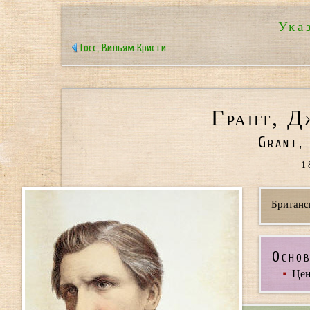
Ука
Госс, Вильям Кристи
Грант, Д
Grant,
1
Британс
Основ
Цен