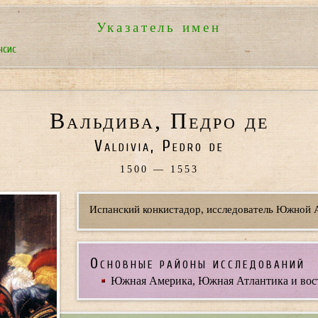
Указатель имен
нсиc
Вальдива, Педро де
Valdivia, Pedro de
1500 — 1553
Испанский конкистадор, исследователь Южной 
Основные районы исследований
Южная Америка, Южная Атлантика и восто