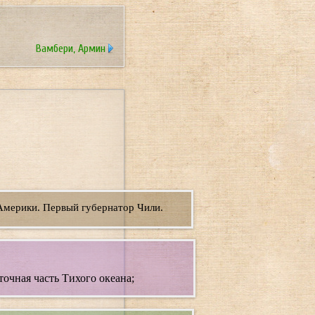
Вамбери, Армин
Америки. Первый губернатор Чили.
чная часть Тихого океана;