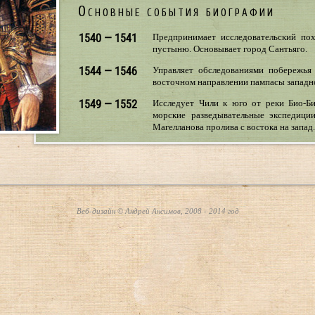
Основные события биографии
1540 — 1541
Предпринимает исследовательский пох
пустыню. Основывает город Сантьяго.
1544 — 1546
Управляет обследованиями побережья 
восточном направлении пампасы западн
1549 — 1552
Исследует Чили к юго от реки Био-Би
морские разведывательные экспедици
Магелланова пролива с востока на запад.
Веб-дизайн © Андрей Ансимов, 2008 - 2014 год