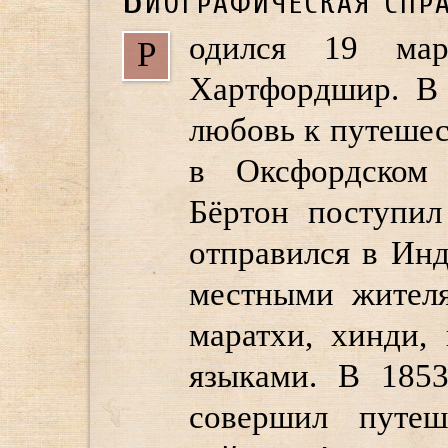
одился 19 мар
Р
Хартфордшир. В 
любовь к путеше
в Оксфордском 
Бёртон поступи
отправился в Ин
местными жителя
маратхи, хинди,
языками. В 185
совершил путеш