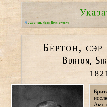
Указа
Бухгольц, Иван Дмитриевич
Бёртон, сэр
Burton, Sir
182
Брит
иссл
Амер