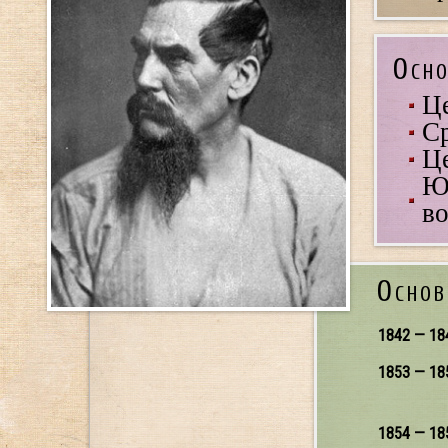
Осно
Ц
С
Це
Ю
во
Основ
1842 — 18
1853 — 18
1854 — 18