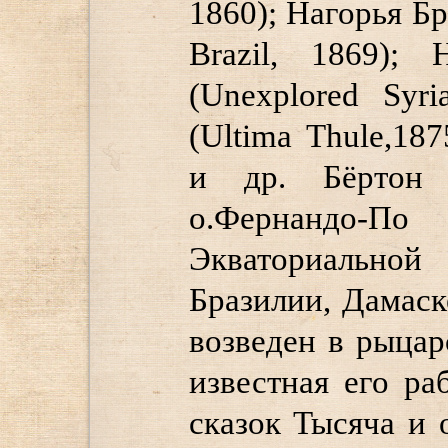
1860); Нагорья Бр
Brazil, 1869); 
(Unexplored Syr
(Ultima Thule,18
и др. Бёртон 
о.Фернандо-
Экваториальной
Бразилии, Дамаск
возведен в рыцар
известная его ра
сказок Тысяча и 