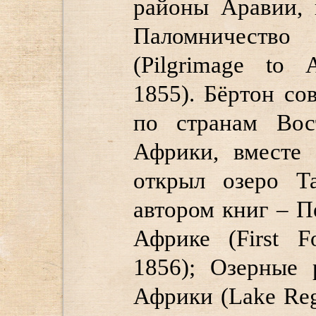
районы Аравии, 
Паломничеств
(Pilgrimage to 
1855). Бёртон с
по странам Вос
Африки, вместе
открыл озеро Та
автором книг – 
Африке (First Fo
1856); Озерные 
Африки (Lake Regi