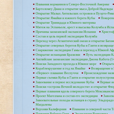
Плавания норманнов к Северо-Восточной Америке
Бартоломеу Диаш и открытие мыса Доброй Надежды
Открытие Малых Антильских островов и Пуэрто-Рик
Открытие Ямайки и южного берега Кубы
Покорен
Открытие Тринидада и Южного материка
Мятеж на Эспаньоле, арест и высылка Колумба в Исп
Причины заокеанской экспансии Испании
Христоф
Состав и цель первой экспедиции Колумба
Переход через Атлантический океан и открытие Багам
Открытие северных берегов Кубы и Гаити и возвращ
Снаряжение экспедиции Гамы и переход к Южной Аф
Открытие испанцами Бразилии
Путь экспедиции К
Английские заокеанские экспедиции Джона Кабота (14
Поиски Западного прохода в Южное море
Открыти
Кораблекрушение и год на Ямайке
Возвращение в
«Первое» плавание Веспуччи
Происхождение наз
Первые съемки Кубы и Гаити и открытие полуостров
Завоевание и первое исследование Кубы
Первые и
Поиски «острова Вечной молодости» и открытие Фло
Первые плавания вдоль северного берега Мексиканско
Проект Магеллана и состав его экспедиции
Завоев
Завоевательные походы испанцев в страну Эльдорадо
Магдалены
Верхняя Калифорния
Плавание в северной части Т
Плавания Роберта Грея
Экспедиция Ванкувера