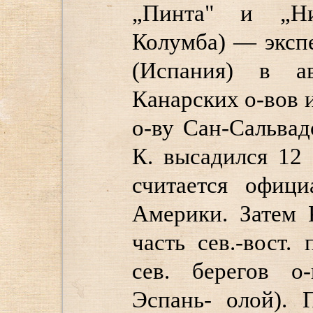
„Пинта" и „Ни
Колумба) — эксп
(Испания) в ав
Канарских о-вов и
о-ву Сан-Сальвад
К. высадился 12 
считается офици
Америки. Затем 
часть сев.-вост.
сев. берегов о
Эспань- олой). 