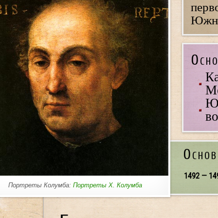
перв
Южно
Осно
Ка
М
Ю
во
Основ
1492 — 14
Портреты Колумба:
Портреты Х. Колумба