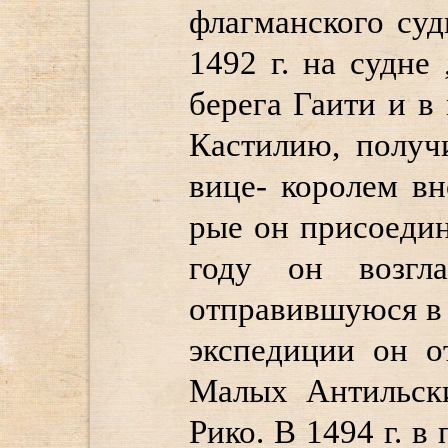
флагманского суд
1492 г. на судне
берега Гаити и в 
Кастилию, получ
вице- королем вн
рые он присоеди
году он возгл
отправившуюся в 
экспедиции он о
Малых Антильски
Рико. В 1494 г. в