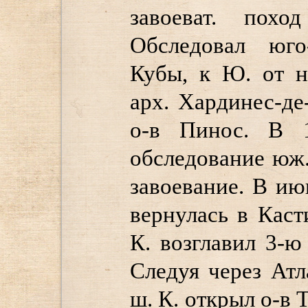
завоеват. похо
Обследовал юго
Кубы, к Ю. от н
арх. Хардинес-де
о-в Пинос. В 
обследование юж.
завоевание. В ию
вернулась в Кас
К. возглавил 3-ю
Следуя через Атла
ш. К. открыл о-в 