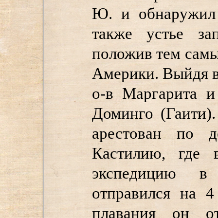
Ю. и обнаружил 
также устье за
положив тем сам
Америки. Выйдя в
о-в Маргарита и
Доминго (Гаити).
арестован по 
Кастилию, где 
экспедицию в
отправился на 4
плавания он о