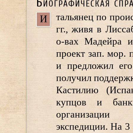
Биографическая спр
тальянец по про
И
гг., живя в Лисс
о-вах Мадейра и
проект зап. мор.
и предложил его
получил поддержки
Кастилию (Испан
купцов и банк
организации 
экспедиции. На 3