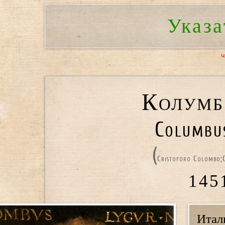
Указа
Колумб
Columbus
(
Cristoforo Colombo;
145
Итал