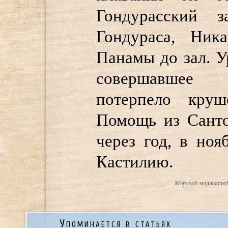
Гондурасский з
Гондураса, Ник
Панамы до зал. Ур
совершавшее о
потерпело кру
Помощь из Сант
через год, в ноя
Кастилию.
Морской энциклопеди
Упоминается в статьях